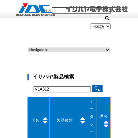
製品検索
イサハヤ製品検索
デ
ー
備考
タ
形名
製品種類
シ
ー