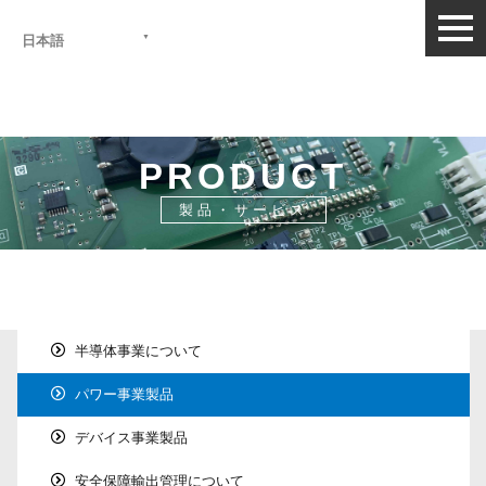
togg
日本語
navi
PRODUCT
製品・サービス
HOME
>
製品・サービス
>
パワー事業製品
>
ハイブリ
ッドIC
半導体事業について
パワー事業製品
デバイス事業製品
安全保障輸出管理について