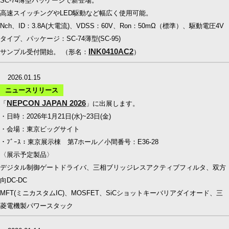
SC-74薄型パッケージで新登場。
高速スイッチングやLED駆動など幅広く使用可能。
Nch、ID：3.8A(大電流)、VDSS：60V、Ron：50mΩ（標準）、駆動電圧4V
タイプ、パッケージ：SC-74薄型(SC-95)
INK0410AC2
サンプル受付開始。 （形名：
）
2026.01.15
ニュースリリース
NEPCON JAPAN 2026
「
」に出展します。
・日時：2026年1月21日(水)~23日(金)
・会場：東京ビッグサイト
・ﾌﾞｰｽ：東京展示棟 第7ホール／小間番号：E36-28
〈展示予定製品〉
デジタル制御ゲートドライバ、三相ブリッジレスアクティブフィルタ、双方
向DC-DC
MFT(ミニカスタムIC)、MOSFET、SiCショットキーバリアダイオード、三
菱電機製パワースタック