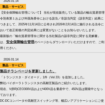
2026.01.14
製品・サービス
【安全保障輸出管理について】 当社が現在販売している製品の輸出貿易管理
令別表第１および外国為替令における該当／非該当判定（該非判定）結果に
つきまして、2025年11月14日に公布され2026年2月14日に施行される法令に
おいて改正前後の判定結果には変更がないことをお知らせいたします。
最新版の「輸出貿易管理令に関する当社製品の該非判定に関する見解書」
安全保障輸出管理
は、
のページからダウンロードいただけますので、ご利
用ください。
2026.01.14
製品・サービス
製品チラシページを更新しました。
「トランジスタ・ダイオード」1件（Vol.33）を追加しました。
弊社バイポーラトランジスタの高耐圧製品のご紹介いたします。
現在、V(BR)CEO300V品および400V品を量産中で、450V品は開発中となっ
ております。
DC-DCコンバータや高耐圧スイッチング等、幅広いアプリケーションにご使