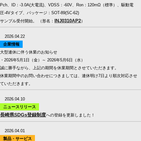
Pch、ID：-3.0A(大電流)、VDSS：-60V、Ron：120mΩ（標準）、駆動電
圧-4Vタイプ、パッケージ：SOT-89(SC-62)
INJ0310AP2
サンプル受付開始。 （形名：
）
2026.04.22
企業情報
大型連休に伴う休業のお知らせ
・2026年5月1日（金）～ 2026年5月6日（水）
誠に勝手ながら、上記の期間を休業期間とさせていただきます。
休業期間中のお問い合わせにつきましては、連休明け7日より順次対応させ
ていただきます。
2026.04.10
ニュースリリース
長崎県SDGs登録制度
への登録を更新しました！
2026.04.01
製品・サービス