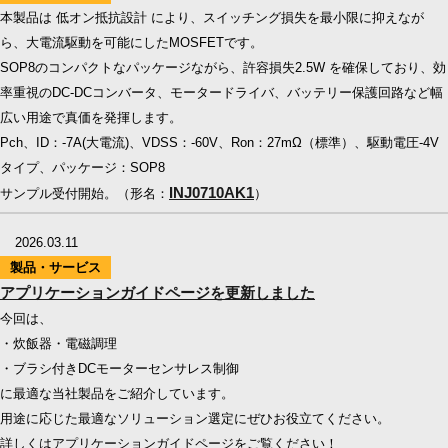
本製品は 低オン抵抗設計 により、スイッチング損失を最小限に抑えなが
ら、大電流駆動を可能にしたMOSFETです。
SOP8のコンパクトなパッケージながら、許容損失2.5W を確保しており、効
率重視のDC-DCコンバータ、モータードライバ、バッテリー保護回路など幅
広い用途で真価を発揮します。
Pch、ID：-7A(大電流)、VDSS：-60V、Ron：27mΩ（標準）、駆動電圧-4V
タイプ、パッケージ：SOP8
INJ0710AK1
サンプル受付開始。（形名：
）
2026.03.11
製品・サービス
アプリケーションガイドページを更新しました
今回は、
・炊飯器・電磁調理
・ブラシ付きDCモーターセンサレス制御
に最適な当社製品をご紹介しています。
用途に応じた最適なソリューション選定にぜひお役立てください。
詳しくはアプリケーションガイドページをご覧ください！