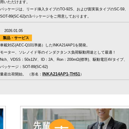
用いただけます。
パッケージは、リード挿入タイプのTO-92S、および面実装タイプのSC-59、
SOT-89(SC-62)の3パッケージをご用意しております。
2026.01.05
製品・サービス
車載対応(AEC-Q101準拠）したINKA214AP1を開発。
モーター、ソレノイド等のインダクタンス負荷駆動用途として最適！
Nch、VDSS：50±12V、ID：2A、Ron：200mΩ(標準)、駆動電圧4Vタイプ、
パッケージ：SOT-89(SC-62)
INKA214AP1-TH51
量産出荷開始。 （形名：
）