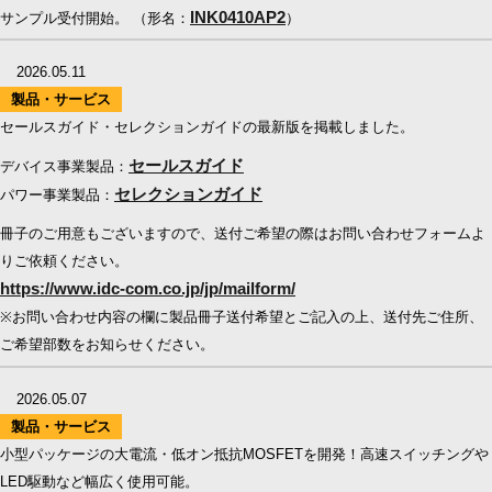
INK0410AP2
サンプル受付開始。 （形名：
）
2026.05.11
製品・サービス
セールスガイド・セレクションガイドの最新版を掲載しました。
セールスガイド
デバイス事業製品：
セレクションガイド
パワー事業製品：
冊子のご用意もございますので、送付ご希望の際はお問い合わせフォームよ
りご依頼ください。
https://www.idc-com.co.jp/jp/mailform/
※お問い合わせ内容の欄に製品冊子送付希望とご記入の上、送付先ご住所、
ご希望部数をお知らせください。
2026.05.07
製品・サービス
小型パッケージの大電流・低オン抵抗MOSFETを開発！高速スイッチングや
LED駆動など幅広く使用可能。