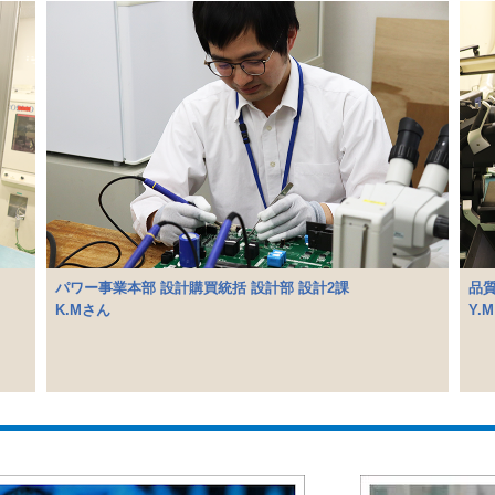
パワー事業本部 設計購買統括 設計部 設計2課
品
K.Mさん
Y.