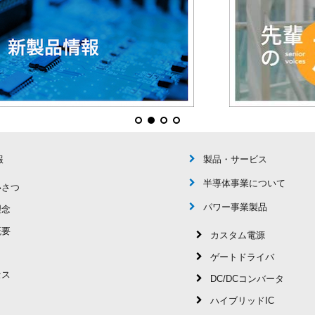
報
製品・サービス
半導体事業について
いさつ
パワー事業製品
理念
概要
カスタム電源
ゲートドライバ
セス
DC/DCコンバータ
ハイブリッドIC