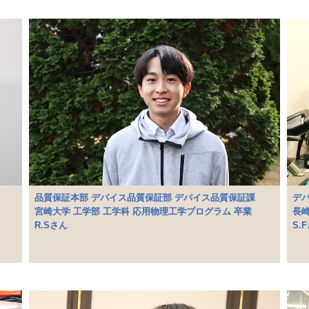
品質保証本部 デバイス品質保証部 デバイス品質保証課
デバ
宮崎大学 工学部 工学科 応用物理工学プログラム 卒業
長崎
R.Sさん
S.