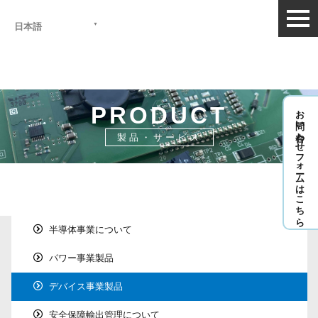
togg
日本語
navi
PRODUCT
お問い合わせフォームはこちら
製品・サービス
HOME
>
製品・サービス
>
チラシ
半導体事業について
パワー事業製品
デバイス事業製品
安全保障輸出管理について