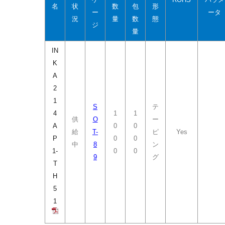
名
状
数
包
形
ー
ータ
況
量
数
態
ジ
量
IN
K
A
2
1
S
テ
4
1
1
供
O
ー
A
0
0
給
T-
ピ
Yes
P
0
0
中
8
ン
1-
0
0
9
グ
T
H
5
1