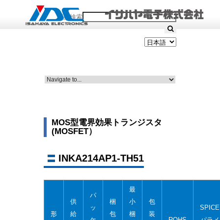
製品検索
MOS型電界効果トランジスタ
(MOSFET）
INKA214AP1-TH51
最
パ
供
梱
小
包
ッ
SPICE
形
給
包
梱
装
ケ
ROHS
パラメ